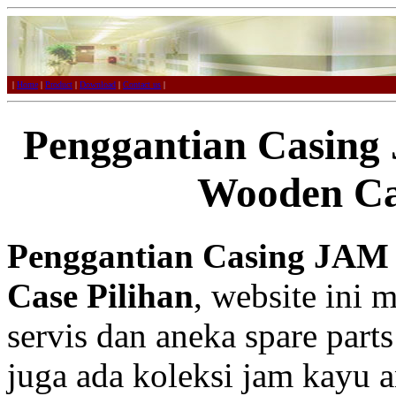
|
Home
|
Product
|
Download
|
Contact us
|
Penggantian Casin
Wooden Ca
Penggantian Casing JA
Case Pilihan
, website ini 
servis dan aneka spare part
juga ada koleksi jam kayu a