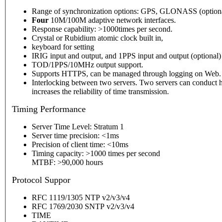
Range of synchronization options: GPS, GLONASS (optional),
Four
10M/100M adaptive network interfaces.
Response capability: >1000times per second.
Crystal or Rubidium atomic clock built in,
keyboard for setting
IRIG input and output, and 1PPS input and output (optional)
TOD/1PPS/10MHz output support.
Supports HTTPS, can be managed through logging on Web.
Interlocking between two servers. Two servers can conduct h
increases the reliability of time transmission.
Timing
Performance
Server Time Level: Stratum 1
Server time precision: <1ms
Precision of client time: <10ms
Timing capacity: >1000 times per second
MTBF: >90,000 hours
P
rotocol Suppor
RFC 1119/1305 NTP v2/v3/v4
RFC 1769/2030 SNTP v2/v3/v4
TIME