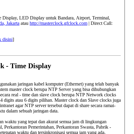
me Display, LED Display untuk
Bandara, Airport, Terminal,
a, Jakarta
atau
http://masterclock.gfclock.com
| Direct Call:
k disini
]
k - Time Display
gunakan jaringan kabel komputer (Ethernet) yang telah banyak
 Sistem master clock berupa NTP Server yang bisa dihubungkan
secara real - time dan slave clock berupa NTP Network clocks
 digits atau 6 digits pilihan. Master clock dan Slave clocks juga
ntranet agar NTP server tersebut dapat di share secara ramai-
ktu dalam sebuah jaringan data.
an waktu yang tepat dan akurat semua jam di lingkungan
l, Perkantoran Pemerintahan, Perkantoran Swasta, Pabrik -
etepatan waktu dan tersinkronisasi semua jam yang ada.