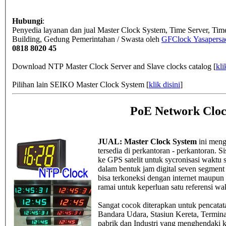
Hubungi
:
Penyedia layanan dan jual Master Clock System, Time Server, Ti
Building, Gedung Pemerintahan / Swasta
oleh
GFClock Yasapersad
0818 8020 45
Download NTP Master Clock Server and Slave clocks catalog [
kli
Pilihan lain SEIKO Master Clock System [
klik disini
]
PoE Network Cloc
JUAL: Master Clock System
ini meng
tersedia di perkantoran - perkantoran.
ke GPS satelit untuk sycronisasi waktu 
dalam bentuk jam digital seven segment 4
bisa terkoneksi dengan internet maupun i
ramai untuk keperluan satu referensi wa
Sangat cocok diterapkan untuk pencatat
Bandara Udara, Stasiun Kereta, Termina
pabrik dan Industri yang menghendaki k