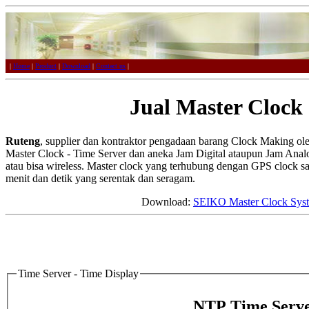
|
Home
|
Product
|
Download
|
Contact us
|
Jual Master Clock
Ruteng
, supplier dan kontraktor pengadaan barang Clock Making o
Master Clock - Time Server dan aneka Jam Digital ataupun Jam Analog 
atau bisa wireless. Master clock yang terhubung dengan GPS clock s
menit dan detik yang serentak dan seragam.
Download:
SEIKO Master Clock Sys
Time Server - Time Display
NTP Time Serve