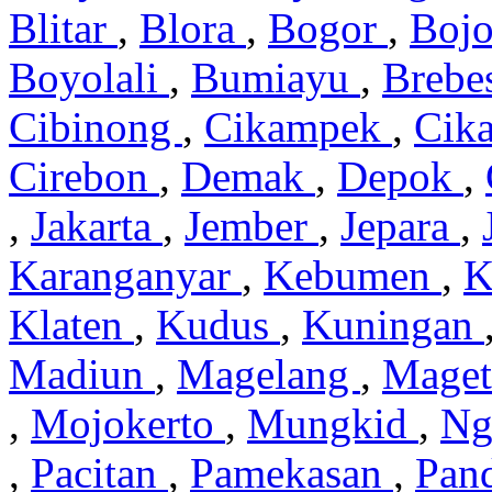
Blitar
,
Blora
,
Bogor
,
Boj
Boyolali
,
Bumiayu
,
Brebe
Cibinong
,
Cikampek
,
Cik
Cirebon
,
Demak
,
Depok
,
,
Jakarta
,
Jember
,
Jepara
,
Karanganyar
,
Kebumen
,
K
Klaten
,
Kudus
,
Kuningan
Madiun
,
Magelang
,
Mage
,
Mojokerto
,
Mungkid
,
Ng
,
Pacitan
,
Pamekasan
,
Pan