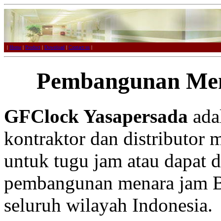
|
Home
|
Product
|
Download
|
Contact us
|
Pembangunan Me
GFClock Yasapersada
adal
kontraktor dan distributor 
untuk tugu jam atau dapat 
pembangunan menara jam Ba
seluruh wilayah Indonesia.