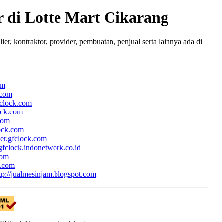
di Lotte Mart Cikarang
, kontraktor, provider, pembuatan, penjual serta lainnya ada di
om
.com
fclock.com
lock.com
.com
lock.com
her.gfclock.com
/gfclock.indonetwork.co.id
com
k.com
tp://jualmesinjam.blogspot.com