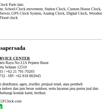
ock Parts lain:
nt, School Clock movement, Station Clock, Custom House Clock,
 Server, GPS Clock System, Analog Clock, Digital Clock, Wooden
Floral clock
sapersada
RVICE CENTER
jaten Raya No.12A Pejaten Barat
rta Selatan 12510
33 / +62 21 791-70265
1732 - HP: +62 818 802045
tributor, agen, reseller, penjual retail, atau pembeli
ndoor dan jam besar outdoor, serta layanan jasa purna jual dan
hubungi kontak kami, berikut:
: GFClock.com