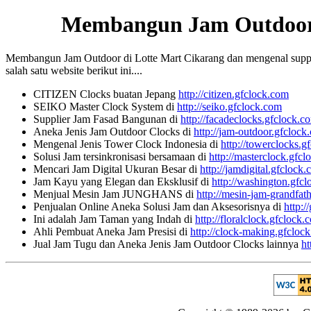
Membangun Jam Outdoor 
Membangun Jam Outdoor di Lotte Mart Cikarang dan mengenal supplier
salah satu website berikut ini....
CITIZEN Clocks buatan Jepang
http://citizen.gfclock.com
SEIKO Master Clock System di
http://seiko.gfclock.com
Supplier Jam Fasad Bangunan di
http://facadeclocks.gfclock.c
Aneka Jenis Jam Outdoor Clocks di
http://jam-outdoor.gfclock
Mengenal Jenis Tower Clock Indonesia di
http://towerclocks.g
Solusi Jam tersinkronisasi bersamaan di
http://masterclock.gfc
Mencari Jam Digital Ukuran Besar di
http://jamdigital.gfclock
Jam Kayu yang Elegan dan Eksklusif di
http://washington.gfc
Menjual Mesin Jam JUNGHANS di
http://mesin-jam-grandfat
Penjualan Online Aneka Solusi Jam dan Aksesorisnya di
http:/
Ini adalah Jam Taman yang Indah di
http://floralclock.gfclock.
Ahli Pembuat Aneka Jam Presisi di
http://clock-making.gfcloc
Jual Jam Tugu dan Aneka Jenis Jam Outdoor Clocks lainnya
ht