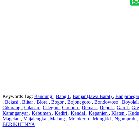
Keywords Tag:
Bandung
,
Bangil
,
Banjar (Jawa Barat)
,
Banjarnega
,
Bekasi
,
Blitar
,
Blora
,
Bogor
,
Bojonegoro
,
Bondowoso
,
Boyolal
Cikarang
,
Cilacap
,
Cilegon
,
Cirebon
,
Demak
,
Depok
,
Garut
,
Gre
Karanganyar
,
Kebumen
,
Kediri
,
Kendal
,
Kepanjen
,
Klaten
,
Kud
Magetan
,
Majalengka
,
Malang
,
Mojokerto
,
Mungkid
,
Ngamprah
,
BERIKUTNYA