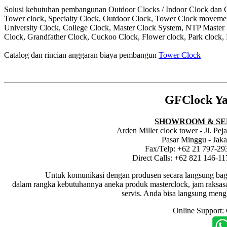
Solusi kebutuhan pembangunan Outdoor Clocks / Indoor Clock dan Cl
Tower clock, Specialty Clock, Outdoor Clock, Tower Clock moveme
University Clock, College Clock, Master Clock System, NTP Master
Clock, Grandfather Clock, Cuckoo Clock, Flower clock, Park clock, 
Catalog dan rincian anggaran biaya pembangun
Tower Clock
GFClock Ya
SHOWROOM & SE
Arden Miller clock tower - Jl. Pe
Pasar Minggu - Jaka
Fax/Telp: +62 21 797-29
Direct Calls: +62 821 146-1
Untuk komunikasi dengan produsen secara langsung bagi dis
dalam rangka kebutuhannya aneka produk masterclock, jam raksasa i
servis. Anda bisa langsung meng
Online Support