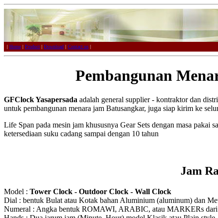
|
Home
|
Product
|
Download
|
Contact us
|
Pembangunan Menar
GFClock Yasapersada
adalah general supplier - kontraktor dan dist
untuk pembangunan menara jam Batusangkar, juga siap kirim ke selu
Life Span pada mesin jam khususnya Gear Sets dengan masa pakai s
ketersediaan suku cadang sampai dengan 10 tahun
Jam Ra
Model :
Tower Clock - Outdoor Clock - Wall Clock
Dial : bentuk Bulat atau Kotak bahan Aluminium (aluminum) dan Meta
Numeral : Angka bentuk ROMAWI, ARABIC, atau MARKERs dari Ak
Hands : Dua jarum jam (Minute, Hour) model Klasik atau Plain style