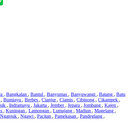
ra
,
Bangkalan
,
Bantul
,
Banyumas
,
Banyuwangi
,
Batang
,
Batu
i
,
Bumiayu
,
Brebes
,
Cianjur
,
Ciamis
,
Cibinong
,
Cikampek
,
sik
,
Indramayu
,
Jakarta
,
Jember
,
Jepara
,
Jombang
,
Kajen
,
us
,
Kuningan
,
Lamongan
,
Lumajang
,
Madiun
,
Magelang
,
Nganjuk
,
Ngawi
,
Pacitan
,
Pamekasan
,
Pandeglang
,