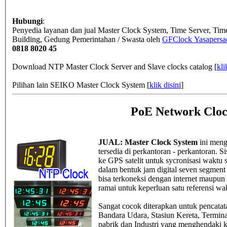
Hubungi
:
Penyedia layanan dan jual Master Clock System, Time Server, Ti
Building, Gedung Pemerintahan / Swasta
oleh
GFClock Yasapersad
0818 8020 45
Download NTP Master Clock Server and Slave clocks catalog [
kli
Pilihan lain SEIKO Master Clock System [
klik disini
]
PoE Network Cloc
JUAL: Master Clock System
ini meng
tersedia di perkantoran - perkantoran.
ke GPS satelit untuk sycronisasi waktu 
dalam bentuk jam digital seven segment 4
bisa terkoneksi dengan internet maupun i
ramai untuk keperluan satu referensi wa
Sangat cocok diterapkan untuk pencatat
Bandara Udara, Stasiun Kereta, Termina
pabrik dan Industri yang menghendaki k