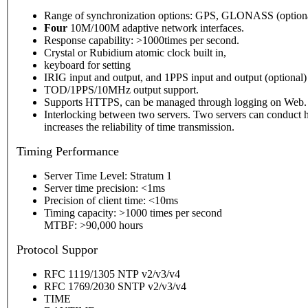
Range of synchronization options: GPS, GLONASS (optional),
Four
10M/100M adaptive network interfaces.
Response capability: >1000times per second.
Crystal or Rubidium atomic clock built in,
keyboard for setting
IRIG input and output, and 1PPS input and output (optional)
TOD/1PPS/10MHz output support.
Supports HTTPS, can be managed through logging on Web.
Interlocking between two servers. Two servers can conduct h
increases the reliability of time transmission.
Timing
Performance
Server Time Level: Stratum 1
Server time precision: <1ms
Precision of client time: <10ms
Timing capacity: >1000 times per second
MTBF: >90,000 hours
P
rotocol Suppor
RFC 1119/1305 NTP v2/v3/v4
RFC 1769/2030 SNTP v2/v3/v4
TIME