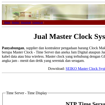
|
Home
|
Product
|
Download
|
Contact us
|
Jual Master Clock Sy
Panyabungan
, supplier dan kontraktor pengadaan barang Clock M
berupa Master Clock - Time Server dan aneka Jam Digital ataupun Jam
kabel data atau bisa wireless. Master clock yang terhubung dengan G
angka jam - menit dan detik yang serentak dan seragam.
Download:
SEIKO Master Clock Sys
Time Server - Time Display
NTP Time Serve