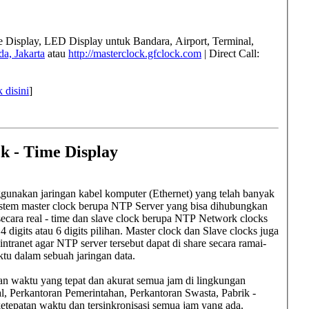
me Display, LED Display untuk
Bandara, Airport, Terminal,
a, Jakarta
atau
http://masterclock.gfclock.com
| Direct Call:
k disini
]
k - Time Display
gunakan jaringan kabel komputer (Ethernet) yang telah banyak
 Sistem master clock berupa NTP Server yang bisa dihubungkan
secara real - time dan slave clock berupa NTP Network clocks
 digits atau 6 digits pilihan. Master clock dan Slave clocks juga
ntranet agar NTP server tersebut dapat di share secara ramai-
ktu dalam sebuah jaringan data.
an waktu yang tepat dan akurat semua jam di lingkungan
l, Perkantoran Pemerintahan, Perkantoran Swasta, Pabrik -
etepatan waktu dan tersinkronisasi semua jam yang ada.