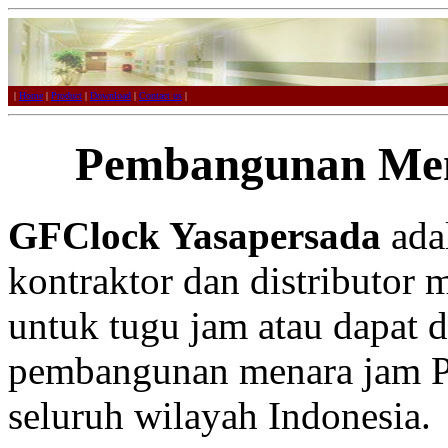
|
Home
|
Product
|
Download
|
Contact us
|
Pembangunan Men
GFClock Yasapersada
adal
kontraktor dan distributor 
untuk tugu jam atau dapat 
pembangunan menara jam Pac
seluruh wilayah Indonesia.