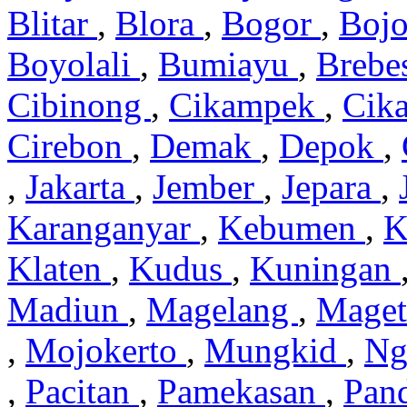
Blitar
,
Blora
,
Bogor
,
Boj
Boyolali
,
Bumiayu
,
Brebe
Cibinong
,
Cikampek
,
Cik
Cirebon
,
Demak
,
Depok
,
,
Jakarta
,
Jember
,
Jepara
,
Karanganyar
,
Kebumen
,
K
Klaten
,
Kudus
,
Kuningan
Madiun
,
Magelang
,
Mage
,
Mojokerto
,
Mungkid
,
Ng
,
Pacitan
,
Pamekasan
,
Pan