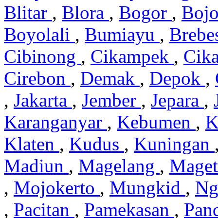
Blitar
,
Blora
,
Bogor
,
Boj
Boyolali
,
Bumiayu
,
Brebe
Cibinong
,
Cikampek
,
Cik
Cirebon
,
Demak
,
Depok
,
,
Jakarta
,
Jember
,
Jepara
,
Karanganyar
,
Kebumen
,
K
Klaten
,
Kudus
,
Kuningan
Madiun
,
Magelang
,
Mage
,
Mojokerto
,
Mungkid
,
Ng
,
Pacitan
,
Pamekasan
,
Pan