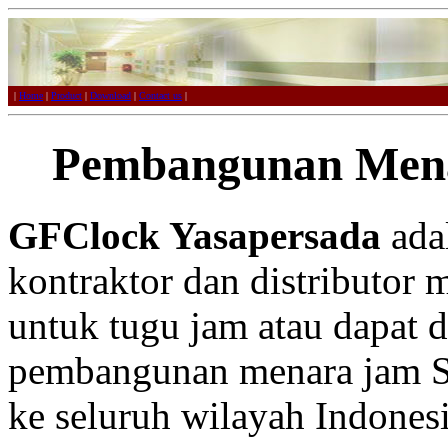
|
Home
|
Product
|
Download
|
Contact us
|
Pembangunan Mena
GFClock Yasapersada
adal
kontraktor dan distributor 
untuk tugu jam atau dapat 
pembangunan menara jam Sin
ke seluruh wilayah Indonesi