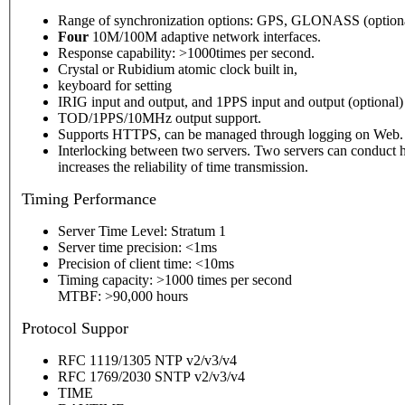
Range of synchronization options: GPS, GLONASS (optional),
Four
10M/100M adaptive network interfaces.
Response capability: >1000times per second.
Crystal or Rubidium atomic clock built in,
keyboard for setting
IRIG input and output, and 1PPS input and output (optional)
TOD/1PPS/10MHz output support.
Supports HTTPS, can be managed through logging on Web.
Interlocking between two servers. Two servers can conduct h
increases the reliability of time transmission.
Timing
Performance
Server Time Level: Stratum 1
Server time precision: <1ms
Precision of client time: <10ms
Timing capacity: >1000 times per second
MTBF: >90,000 hours
P
rotocol Suppor
RFC 1119/1305 NTP v2/v3/v4
RFC 1769/2030 SNTP v2/v3/v4
TIME