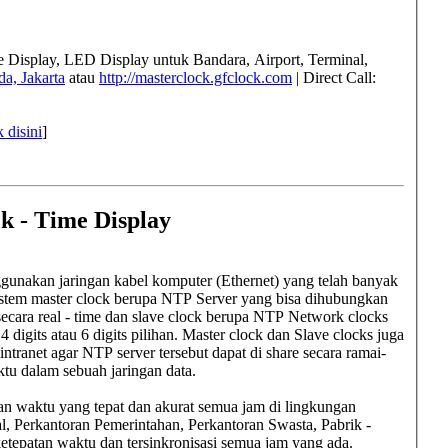
me Display, LED Display untuk
Bandara, Airport, Terminal,
a, Jakarta
atau
http://masterclock.gfclock.com
| Direct Call:
k disini
]
k - Time Display
gunakan jaringan kabel komputer (Ethernet) yang telah banyak
 Sistem master clock berupa NTP Server yang bisa dihubungkan
secara real - time dan slave clock berupa NTP Network clocks
 digits atau 6 digits pilihan. Master clock dan Slave clocks juga
ntranet agar NTP server tersebut dapat di share secara ramai-
ktu dalam sebuah jaringan data.
an waktu yang tepat dan akurat semua jam di lingkungan
l, Perkantoran Pemerintahan, Perkantoran Swasta, Pabrik -
etepatan waktu dan tersinkronisasi semua jam yang ada.