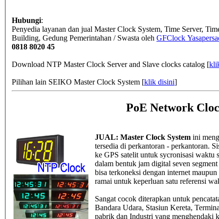
Hubungi
:
Penyedia layanan dan jual Master Clock System, Time Server, Ti
Building, Gedung Pemerintahan / Swasta
oleh
GFClock Yasapersad
0818 8020 45
Download NTP Master Clock Server and Slave clocks catalog [
kli
Pilihan lain SEIKO Master Clock System [
klik disini
]
PoE Network Cloc
JUAL: Master Clock System
ini meng
tersedia di perkantoran - perkantoran.
ke GPS satelit untuk sycronisasi waktu 
dalam bentuk jam digital seven segment 4
bisa terkoneksi dengan internet maupun i
ramai untuk keperluan satu referensi wa
Sangat cocok diterapkan untuk pencatat
Bandara Udara, Stasiun Kereta, Termina
pabrik dan Industri yang menghendaki k