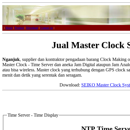
|
Home
|
Product
|
Download
|
Contact us
|
Jual Master Clock 
Nganjuk
, supplier dan kontraktor pengadaan barang Clock Making 
Master Clock - Time Server dan aneka Jam Digital ataupun Jam Analog 
atau bisa wireless. Master clock yang terhubung dengan GPS clock s
menit dan detik yang serentak dan seragam.
Download:
SEIKO Master Clock Sys
Time Server - Time Display
NTP Time Serve